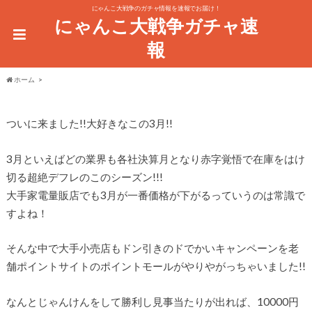
にゃんこ大戦争のガチャ情報を速報でお届け！
にゃんこ大戦争ガチャ速
報
ホーム
ついに来ました!!大好きなこの3月!!
3月といえばどの業界も各社決算月となり
赤字覚悟で在庫をはけ
切る超絶デフレのこのシーズン!!!
大手家電量販店でも3月が一番価格が下がるっていうのは常識で
すよね！
そんな中で大手小売店もドン引きのドでかいキャンペーンを老
舗ポイントサイトのポイントモールがやりやがっちゃいました!!
なんとじゃんけんをして勝利し見事当たりが出れば、
10000円