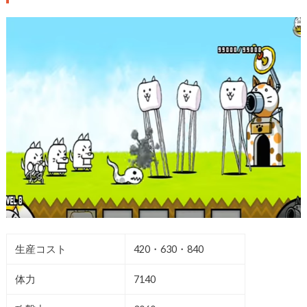
生産コスト
420・630・840
体力
7140