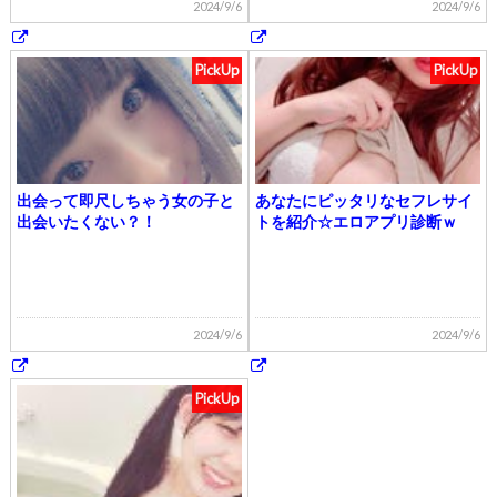
2024/9/6
2024/9/6
PickUp
PickUp
出会って即尺しちゃう女の子と
あなたにピッタリなセフレサイ
出会いたくない？！
トを紹介☆エロアプリ診断ｗ
2024/9/6
2024/9/6
PickUp