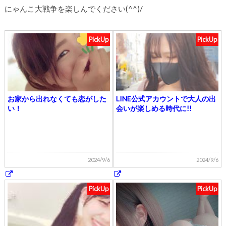
にゃんこ大戦争を楽しんでください(^^)/
PickUp
PickUp
お家から出れなくても恋がした
LINE公式アカウントで大人の出
い！
会いが楽しめる時代に!!
2024/9/6
2024/9/6
PickUp
PickUp