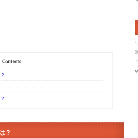
Contents
W
は？
は？
は？