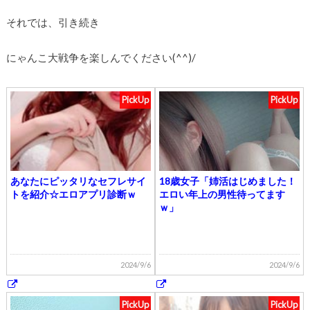
それでは、引き続き
にゃんこ大戦争を楽しんでください(^^)/
PickUp
PickUp
あなたにピッタリなセフレサイ
18歳女子「姉活はじめました！
トを紹介☆エロアプリ診断ｗ
エロい年上の男性待ってます
ｗ」
2024/9/6
2024/9/6
PickUp
PickUp