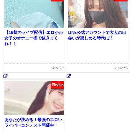
【18禁のライブ配信】エロかわ
LINE公式アカウントで大人の出
女子のオナニー姿で抜きまく
会いが楽しめる時代に!!
れ！！
2024/9/6
2024/9/6
PickUp
あなたが決める！最強のエロい
ライバーコンテスト開催中！