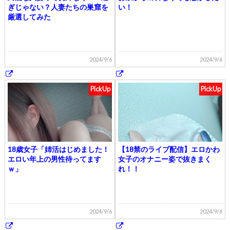
ぎじゃない？人妻たちの巣窟を
い！
厳選してみた
2024/9/6
2024/9/6
PickUp
PickUp
18歳女子「姉活はじめました！
【18禁のライブ配信】エロかわ
エロい年上の男性待ってます
女子のオナニー姿で抜きまく
ｗ」
れ！！
2024/9/6
2024/9/6