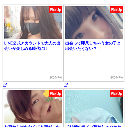
PickUp
PickUp
LINE公式アカウントで大人の出
出会って即尺しちゃう女の子と
会いが楽しめる時代に!!
出会いたくない？！
2024/9/6
2024/9/6
PickUp
PickUp
お家から出れなくても恋がした
【18禁のライブ配信】エロかわ