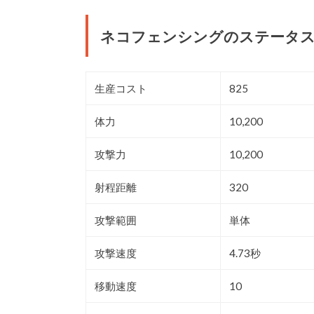
ネコフェンシングのステータ
生産コスト
825
体力
10,200
攻撃力
10,200
射程距離
320
攻撃範囲
単体
攻撃速度
4.73秒
移動速度
10