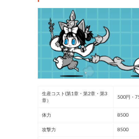
生産コスト(第1章・第2章・第3
500円・7
章）
体力
8500
攻撃力
8500