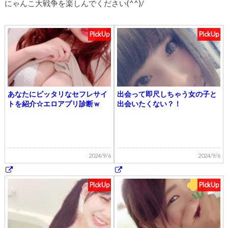
にゃんこ大戦争を楽しんでください(^^)/
PickUp
PickUp
あなたにピッタリなセフレサイ
出会って即尺しちゃう女の子と
トを紹介☆エロアプリ診断ｗ
出会いたくない？！
2024/9/6
2024/9/6
PickUp
PickUp